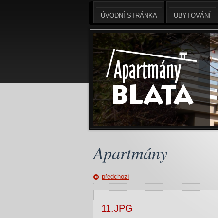
ÚVODNÍ STRÁNKA
UBYTOVÁNÍ
Apartmány
předchozí
11.JPG