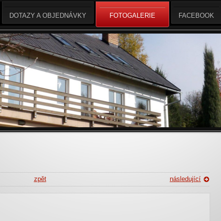
DOTAZY A OBJEDNÁVKY
FOTOGALERIE
FACEBOOK
zpět
následující